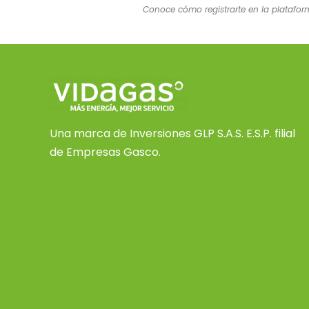
Conoce cómo registrarte en la platafo
Una marca de Inversiones GLP S.A.S. E.S.P. filial
de Empresas Gasco.