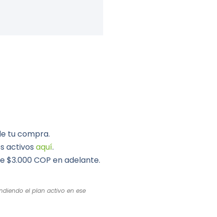
de tu compra.
os activos
aquí
.
de $3.000 COP en adelante.
ndiendo el plan activo en ese