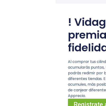
! Vida
premia
fidelid
Al comprar tus cilin
acumularás puntos, 
podrás redimir por 
diferentes tiendas.
acumules, más posib
de canjear diferente
Apprecio.
Registrate 