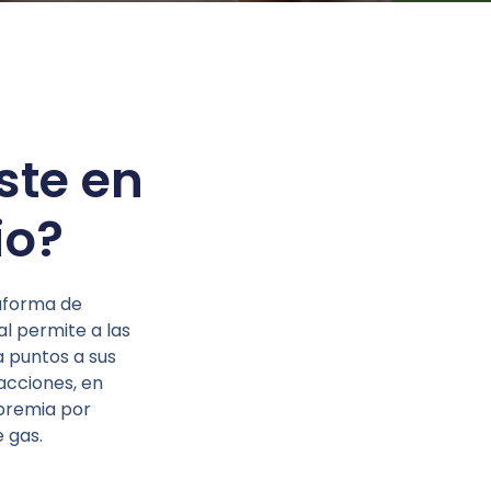
iste en
io?
aforma de
al permite a las
 puntos a sus
 acciones, en
 premia por
e gas.