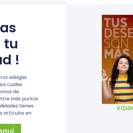
gas
 tu
ad !
dros vidagas
los cuales
bonos de
 Entre más puntos
ilidades tienes
s artículos en
aquí