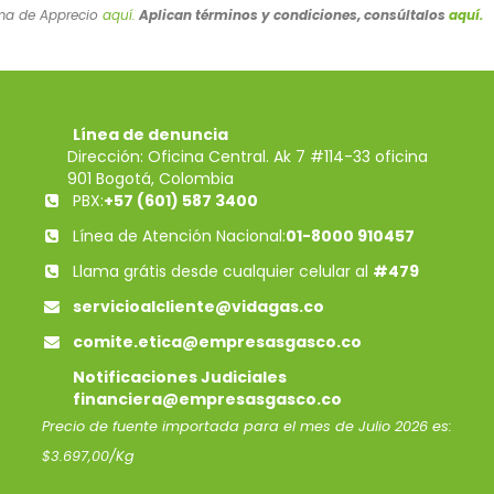
rma de Apprecio
aquí.
Aplican términos y condiciones, consúltalos
aquí.
Línea de denuncia
Dirección: Oficina Central. Ak 7 #114-33 oficina
901 Bogotá, Colombia
PBX:
+57 (601) 587 3400
Línea de Atención Nacional:
01-8000 910457
Llama grátis desde cualquier celular al
#479
servicioalcliente@vidagas.co
comite.etica@empresasgasco.co
Notificaciones Judiciales
financiera@empresasgasco.co
Precio de fuente importada para el mes de Julio 2026 es:
$3.697,00/Kg