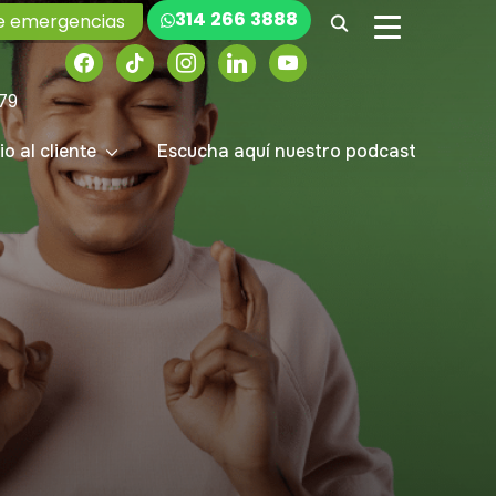
314 266 3888
e emergencias
ALTERNAR LA
io al cliente
Escucha aquí nuestro podcast