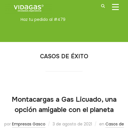
ALTE
Haz tu pedido al
#479
CASOS DE ÉXITO
Montacargas a Gas Licuado, una
opción amigable con el planeta
por
Empresas Gasco
3 de agosto de 2021
en
Casos de