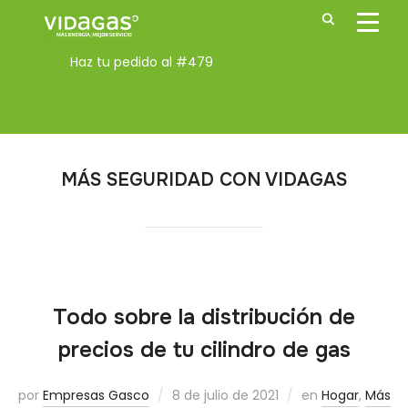
ALTE
Haz tu pedido al
#479
MÁS SEGURIDAD CON VIDAGAS
Todo sobre la distribución de
precios de tu cilindro de gas
por
Empresas Gasco
8 de julio de 2021
en
Hogar
,
Más