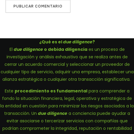
¿Qué es el
due diligence
?
El
due diligence
o debida diligencia
es un proceso de
investigación y análisis exhaustivo que se realiza antes de
cerrar un acuerdo comercial y seleccionar un proveedor de
cualquier tipo de servicio, adquirir una empresa, establecer una
alianza estratégica o cualquier otra transacción significativa.
Este
procedimiento es fundamental
para comprender a
fondo la situación financiera, legal, operativa y estratégica de
la entidad en cuestión para minimizar los riesgos asociados a la
transacción. Un
due diligence
a conciencia puede ayudar a
evitar asociarse o tercerizar servicios con compañías que
podrían comprometer la integridad, reputación o rentabilidad