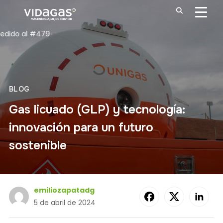
ALTE
79
BLOG
Gas licuado (GLP) y tecnología:
innovación para un futuro
sostenible
emiliozapatadg
5 de abril de 2024